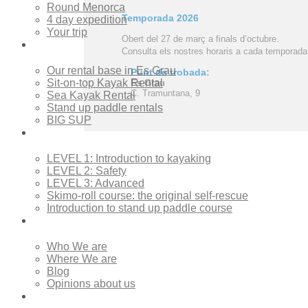
Round Menorca
Temporada 2026
4 day expedition
Your trip
Obert del 27 de març a finals d’octubre.
Rentals
Consulta els nostres horaris a cada temporada
Our rental base in Es Grau
Punt de trobada:
Sit-on-top Kayak Rental
Es Grau
C. Tramuntana, 9
Sea Kayak Rental
Stand up paddle rentals
BIG SUP
Courses
LEVEL 1: Introduction to kayaking
LEVEL 2: Safety
LEVEL 3: Advanced
Skimo-roll course: the original self-rescue
Introduction to stand up paddle course
About Us
Who We are
Where We are
Blog
Opinions about us
Contact