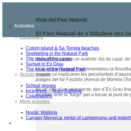
Ruta del Parc Natural
Activities
El Parc Natural de s’Albufera des G
Excursions
Colom Island & Sa Torreta beaches
Snorkeling in the Natural Park
The route of the caves
Viu amb nosaltres un autèntic dia de caiac de ma
Sunset in Es Grau
Una ruta en la qual experimentareu la filosofi
The route of the Natural Park
experts us explicaran les peculiaritats d’aques
Activity groups
platges del far Favàritx (Arenal de Morella (Tor
School groups
És un ruta d’un sol trajecte, des d´Es Grau fin
Incentives – Team Building
recullen amb la “furgo” per a tornar al punt de 
Celebrations
More activities
Nordic Walking
Camper Menorca: rental of campervans and moto
Sea Kayak Expeditions