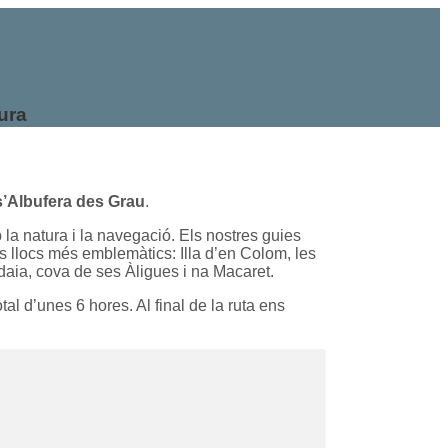
ura
s’Albufera des Grau
.
 la natura i la navegació. Els nostres guies
els llocs més emblemàtics: Illa d’en Colom, les
Addaia, cova de ses Àligues i na Macaret.
al d’unes 6 hores. Al final de la ruta ens