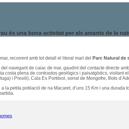
rau és una bona activitat per als amants de la nat
r, recorrent amb tot detall el litoral marí del
Parc Natural de 
a del navegant de caiac de mar, gaudint del contacte directe amb
ta costa plena de contrastos geològics i paisatgístics, visitant 
tuga) i Presili), Cala Es Portitxol, sorral de Mongofre, Illots d’
s a la petita població de na Macaret, d’uns 15 Km i una durada tot
partida.
rhomes