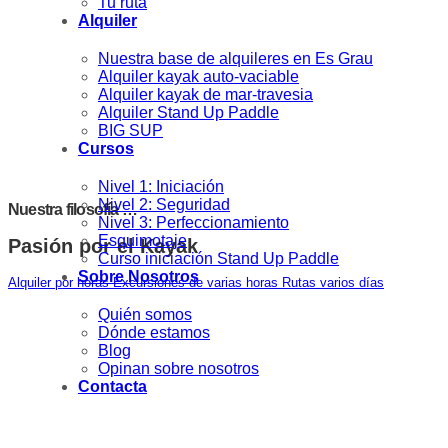
Tu ruta
Alquiler
Nuestra base de alquileres en Es Grau
Alquiler kayak auto-vaciable
Alquiler kayak de mar-travesia
Alquiler Stand Up Paddle
BIG SUP
Cursos
Nivel 1: Iniciación
Nivel 2: Seguridad
Nuestra filosofía …
Nivel 3: Perfeccionamiento
Esquimotaje
Pasión por el Kayak
Curso iniciación Stand Up Paddle
Sobre Nosotros
Alquiler por horas
Excursiones de varias horas
Rutas varios días
Quién somos
Dónde estamos
Blog
Opinan sobre nosotros
Contacta