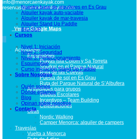
info@menorcaenkayak.com
Nuestra base de alquileres en Es Grau
reservas@menorcaenkayak.com
Alquiler kayak auto-vaciable
Alquiler kayak de mar-travesia
Alquiler Stand Up Paddle
Ver en Google Maps
BIG SUP
Cursos
Nivel 1: Iniciación
Actividades
Nivel 2: Seguridad
Excursiones
Nivel 3: Perfeccionamiento
Playas Isla Colom y Sa Torreta
Esquimotaje
Snorkel en el Parque Natural
Curso iniciación Stand Up Paddle
Ruta de las Cuevas
Sobre Nosotros
Puesta de sol en Es Grau
Ruta del Parque Natural de S’Albufera
Quién somos
Actividades para grupos
Dónde estamos
Grupos Escolares
Blog
Incentivos – Team Building
Opinan sobre nosotros
Celebraciones
Contacta
Otras
Nordic Walking
Camper Menorca: alquiler de campers
Travesías
Vuelta a Menorca