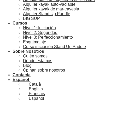
Alquiler kayak auto-vaciable
Alquiler kayak de mar-travesia
Alquiler Stand Up Paddle
BIG SUP
Cursos
Nivel 1: Iniciación
Nivel 2: Seguridad
Nivel 3: Perfeccionamiento
Esquimotaje
Curso iniciación Stand Up Paddle
Sobre Nosotros
Quién somos
Dónde estamos
Blog
Opinan sobre nosotros
Contacta
Español
Català
English
Français
Español