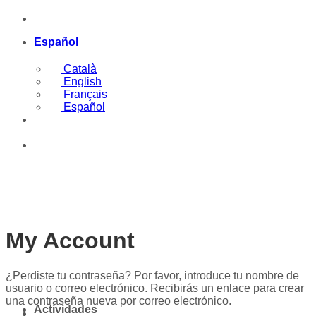
Saltar
(+34) 669097977
al
contenido
Español
Català
English
Français
Español
(+34) 669097977
My Account
¿Perdiste tu contraseña? Por favor, introduce tu nombre de
usuario o correo electrónico. Recibirás un enlace para crear
una contraseña nueva por correo electrónico.
Actividades