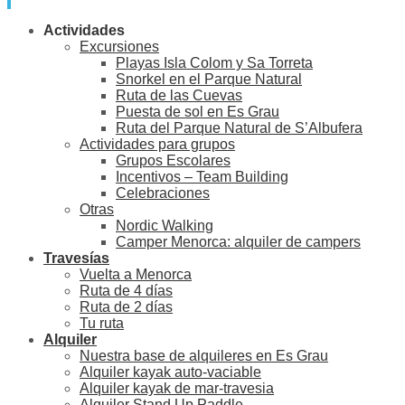
Actividades
Excursiones
Playas Isla Colom y Sa Torreta
Snorkel en el Parque Natural
Ruta de las Cuevas
Puesta de sol en Es Grau
Ruta del Parque Natural de S’Albufera
Actividades para grupos
Grupos Escolares
Incentivos – Team Building
Celebraciones
Otras
Nordic Walking
Camper Menorca: alquiler de campers
Travesías
Vuelta a Menorca
Ruta de 4 días
Ruta de 2 días
Tu ruta
Alquiler
Nuestra base de alquileres en Es Grau
Alquiler kayak auto-vaciable
Alquiler kayak de mar-travesia
Alquiler Stand Up Paddle