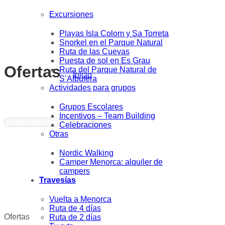
Excursiones
Playas Isla Colom y Sa Torreta
Snorkel en el Parque Natural
Ruta de las Cuevas
Puesta de sol en Es Grau
Ofertas
Ruta del Parque Natural de
Inicio
/
Ofertas
S’Albufera
Actividades para grupos
Mostrando el único resultado
Grupos Escolares
Incentivos – Team Building
Celebraciones
Otras
Nordic Walking
Camper Menorca: alquiler de
campers
Travesías
Vuelta a Menorca
Ruta de 4 días
Ofertas
Ruta de 2 días