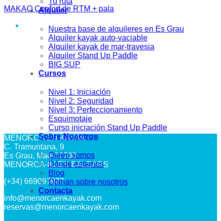
Tu ruta
MAKAO Confort de RTM + pala
Alquiler
Nuestra base de alquileres en Es Grau
Alquiler kayak auto-vaciable
Alquiler kayak de mar-travesia
Alquiler Stand Up Paddle
BIG SUP
Cursos
Nivel 1: Iniciación
Nivel 2: Seguridad
Nivel 3: Perfeccionamiento
Esquimotaje
Curso iniciación Stand Up Paddle
Sobre Nosotros
MENORCA EN KAYAK
C. Tramuntana, 9
Quién somos
Es Grau, Maó-07700
Dónde estamos
MENORCA-ILLES BALEARS
Blog
(+34) 669097977
Opinan sobre nosotros
Contacta
info@menorcaenkayak.com
reservas@menorcaenkayak.com