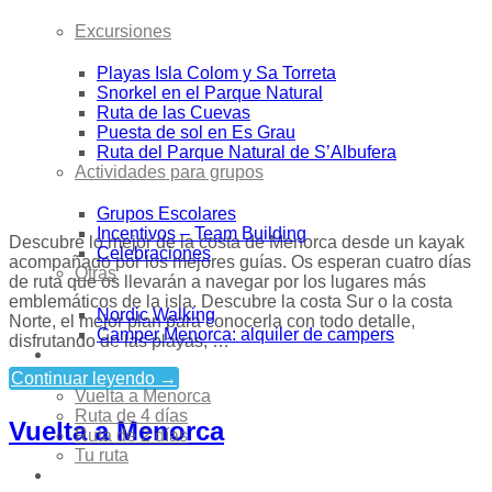
Excursiones
Playas Isla Colom y Sa Torreta
Snorkel en el Parque Natural
Ruta de las Cuevas
Puesta de sol en Es Grau
Ruta del Parque Natural de S’Albufera
Actividades para grupos
Grupos Escolares
Incentivos – Team Building
Descubre lo mejor de la costa de Menorca desde un kayak
Celebraciones
acompañado por los mejores guías. Os esperan cuatro días
Otras
de ruta que os llevarán a navegar por los lugares más
emblemáticos de la isla. Descubre la costa Sur o la costa
Nordic Walking
Norte, el mejor plan para conocerla con todo detalle,
Camper Menorca: alquiler de campers
disfrutando de las playas, …
Travesías
Continuar leyendo
→
Vuelta a Menorca
Ruta de 4 días
Vuelta a Menorca
Ruta de 2 días
Tu ruta
Alquiler