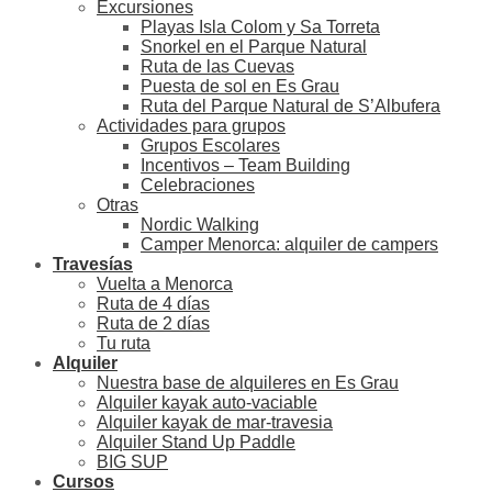
Excursiones
Playas Isla Colom y Sa Torreta
Snorkel en el Parque Natural
Ruta de las Cuevas
Puesta de sol en Es Grau
Ruta del Parque Natural de S’Albufera
Actividades para grupos
Grupos Escolares
Incentivos – Team Building
Celebraciones
Otras
Nordic Walking
Camper Menorca: alquiler de campers
Travesías
Vuelta a Menorca
Ruta de 4 días
Ruta de 2 días
Tu ruta
Alquiler
Nuestra base de alquileres en Es Grau
Alquiler kayak auto-vaciable
Alquiler kayak de mar-travesia
Alquiler Stand Up Paddle
BIG SUP
Cursos