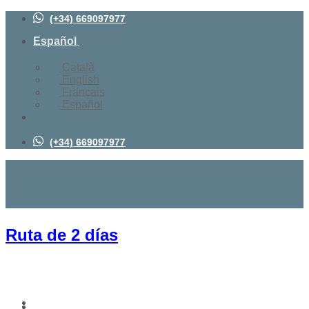
Saltar
(+34) 669097977
al
contenido
Español
Català
English
Français
Español
(+34) 669097977
Ruta de 2 días
Actividades