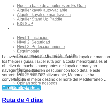
Nuestra base de alquileres en Es Grau
Alquiler kayak auto-vaciable
Alquiler kayak de mar-travesia
Alquiler Stand Up Paddle
BIG SUP
Cursos
Nivel 1: Iniciación
Nivel 2: Seguridad
Nivel 3: Perfeccionamiento
Esquimotaje
Curso iniciación Stand Up Paddle
La aventura de conocer Menorca desde un kayak de mar con
Sobre Nosotros
los mejores guías. Hacer ruta por la costa menorquina es el
objetivo de muchos navegantes de kayak de mar y no
Quién somos
navegantes que quieren descubrir con todo detalle este
Dónde estamos
sorprendente litoral. Definitivamente, Menorca se ha
Blog
convertido en el mejor destino del norte del Mediterráneo …
Opinan sobre nosotros
Contacta
Continuar leyendo
→
Ruta de 4 días