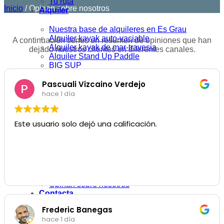
Tu ruta
Inicio
/
Opinan sobre nosotros
Alquiler
Nuestra base de alquileres en Es Grau
Alquiler kayak auto-vaciable
A continuación tienes un resumen de opiniones que han
Alquiler kayak de mar-travesia
dejado nuestros clientes en diferentes canales.
Alquiler Stand Up Paddle
BIG SUP
Cursos
Pascuali Vizcaino Verdejo
Nivel 1: Iniciación
hace 1 día
Nivel 2: Seguridad
Nivel 3: Perfeccionamiento
Esquimotaje
Este usuario solo dejó una calificación.
Curso iniciación Stand Up Paddle
Sobre Nosotros
Quién somos
Dónde estamos
Blog
Opinan sobre nosotros
Contacta
Frederic Banegas
hace 1 día