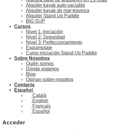
Alquiler kayak auto-vaciable
Alquiler kayak de mar-travesia
Alquiler Stand Up Paddle
BIG SUP
Cursos
Nivel 1: Iniciación
Nivel 2: Seguridad
Nivel 3: Perfeccionamiento
Esquimotaje
Curso iniciación Stand Up Paddle
Sobre Nosotros
Quién somos
Dónde estamos
Blog
Opinan sobre nosotros
Contacta
Español
Català
English
Français
Español
Acceder