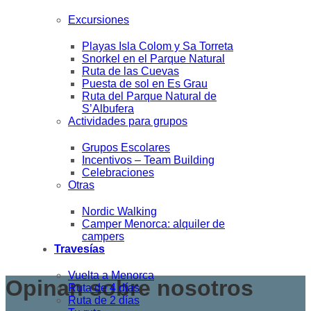
Excursiones
Playas Isla Colom y Sa Torreta
Snorkel en el Parque Natural
Ruta de las Cuevas
Puesta de sol en Es Grau
Ruta del Parque Natural de
S’Albufera
Actividades para grupos
Grupos Escolares
Incentivos – Team Building
Celebraciones
Otras
Nordic Walking
Camper Menorca: alquiler de
campers
Travesías
Vuelta a Menorca
Opinan sobre nosotros
Ruta de 4 días
Ruta de 2 días