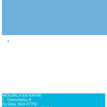
MENORCA EN KAYAK
C. Tramuntana, 9
Es Grau, Maó-07700