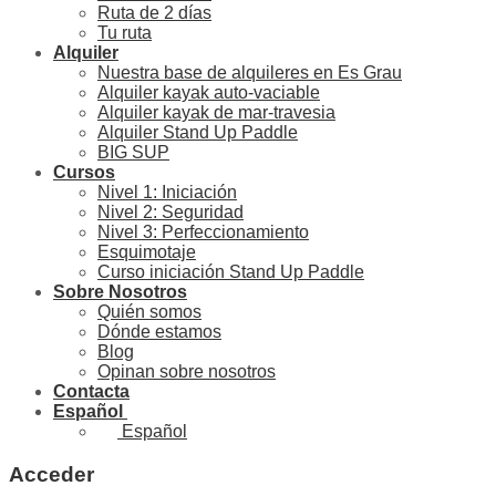
Ruta de 2 días
Tu ruta
Alquiler
Nuestra base de alquileres en Es Grau
Alquiler kayak auto-vaciable
Alquiler kayak de mar-travesia
Alquiler Stand Up Paddle
BIG SUP
Cursos
Nivel 1: Iniciación
Nivel 2: Seguridad
Nivel 3: Perfeccionamiento
Esquimotaje
Curso iniciación Stand Up Paddle
Sobre Nosotros
Quién somos
Dónde estamos
Blog
Opinan sobre nosotros
Contacta
Español
Español
Acceder