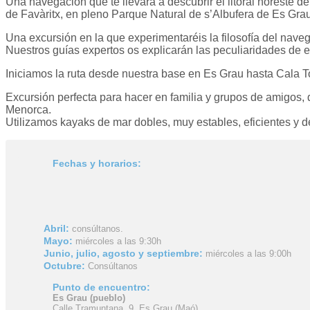
Una navegación que te llevará a descubrir el litoral noreste de
de Favàritx, en pleno Parque Natural de s’Albufera de Es Grau
Una excursión en la que experimentaréis la filosofía del naveg
Nuestros guías expertos os explicarán las peculiaridades de es
Iniciamos la ruta desde nuestra base en Es Grau hasta Cala Tor
Excursión perfecta para hacer en familia y grupos de amigos,
Menorca.
Utilizamos kayaks de mar dobles, muy estables, eficientes y d
Fechas y horarios:
Abril:
consúltanos.
Mayo:
miércoles a las 9:30h
Junio, julio, agosto y septiembre:
miércoles a las 9:00h
Octubre:
Consúltanos
Punto de encuentro:
Es Grau (pueblo)
Calle Tramuntana, 9. Es Grau (Maó)