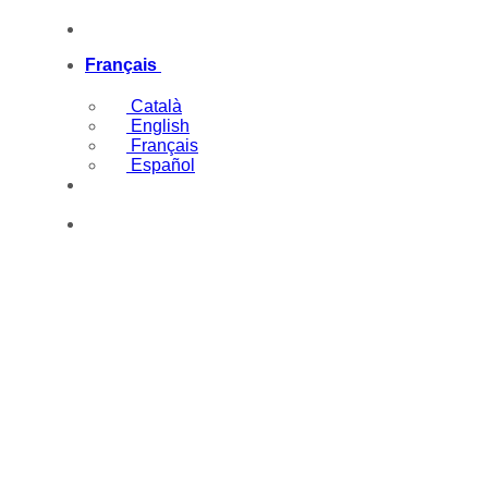
Passer
(+34) 669097977
au
contenu
Français
Català
English
Français
Español
(+34) 669097977