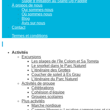
Stage d’initiation au Stand Up Paddle
À propos de nous
Qui sommes-nous
Où sommes nous
Blog
Avis sur nous
Contact
Termes et conditions
Activités
Excursions
Les plages de l’île Colom et Sa Torreta
Le snorkel dans le Parc Naturel
L’itinéraire des Grottes
Coucher de soleil à Es Grau
L’itinéraire du Parc Naturel
Activités de groupe
Célébrations
Cohésion d’équipe
Groupes scolaires
Plus activités
Marche nordique
Camper Menorca: Location campervans et c