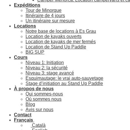
Expéditions
Tour de Minorque
Itinéraire de 4 jours
Un itinéraire sur mesure
Locations
Notre base de locations à Es Grau
Location de kayaks ouverts
Location de kayaks de mer fermés
Location de Stand Up Paddle
BIG SUP
Cours
Niveau 1: Initiation
Niveau 2: la sécurité
Niveau 3: stage avancé
Esquimautage: le vrai auto-sauvetage
Stage d’initiation au Stand Up Paddle
À propos de nous
Qui sommes-nous
Où sommes nous
Blog
Avis sur nous
Contact
Français
Català