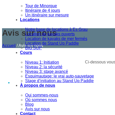
Tour de Minorque
Itinéraire de 4 jours
Un itinéraire sur mesure
Locations
Notre base de locations à Es Grau
Avis sur nous
Location de kayaks ouverts
Location de kayaks de mer fermés
Location de Stand Up Paddle
Accueil
/
Avis sur nous
BIG SUP
Cours
Ci-dessous vous 
Niveau 1: Initiation
Niveau 2: la sécurité
Niveau 3: stage avancé
Esquimautage: le vrai auto-sauvetage
Stage d’initiation au Stand Up Paddle
À propos de nous
Qui sommes-nous
Où sommes nous
Blog
Avis sur nous
Contact