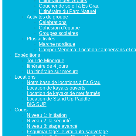
L’itinéraire des Grottes
Coucher de soleil à Es Grau
L’itinéraire du Parc Naturel
Activités de groupe
Célébrations
Cohésion d’équipe
Groupes scolaires
Plus activités
Marche nordique
Camper Menorca: Location campervans et c
Expéditions
Tour de Minorque
Itinéraire de 4 jours
Un itinéraire sur mesure
Locations
Notre base de locations à Es Grau
Location de kayaks ouverts
Location de kayaks de mer fermés
Location de Stand Up Paddle
BIG SUP
Cours
Niveau 1: Initiation
Niveau 2: la sécurité
Niveau 3: stage avancé
Esquimautage: le vrai auto-sauvetage