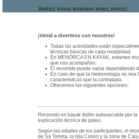
Venez vous amuser avec nous!
¡Venid a divertiros con nosotros!
Todas las actividades están especialme
técnicas básicas de cada modalidad.
En MENORCA EN KAYAK, estamos muy conc
que nos acompañan.
El recorrido puede variar dependiendo d
En caso de que la meteorología no sea f
características que la contratada.
Ofrecemos las siguientes opciones:
Recorrido en kayak doble autovaciable por la 
explicación técnica de paleo.
Según las edades de los participantes, el rec
de Sa Torreta, la Isla Colom y la zona de Cal