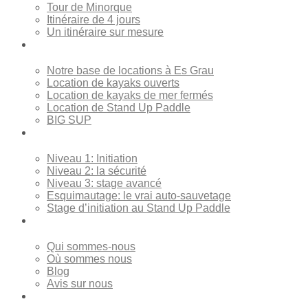
Tour de Minorque
Itinéraire de 4 jours
Un itinéraire sur mesure
Locations
Notre base de locations à Es Grau
Location de kayaks ouverts
Location de kayaks de mer fermés
Location de Stand Up Paddle
BIG SUP
Cours
Niveau 1: Initiation
Niveau 2: la sécurité
Niveau 3: stage avancé
Esquimautage: le vrai auto-sauvetage
Stage d’initiation au Stand Up Paddle
À propos de nous
Qui sommes-nous
Où sommes nous
Blog
Avis sur nous
Contact