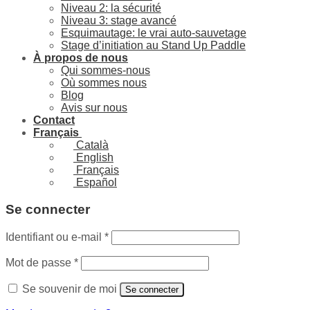
Niveau 2: la sécurité
Niveau 3: stage avancé
Esquimautage: le vrai auto-sauvetage
Stage d’initiation au Stand Up Paddle
À propos de nous
Qui sommes-nous
Où sommes nous
Blog
Avis sur nous
Contact
Français
Català
English
Français
Español
Se connecter
Obligatoire
Identifiant ou e-mail
*
Obligatoire
Mot de passe
*
Se souvenir de moi
Se connecter