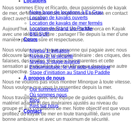
Locations
Nous sommes Eloy et Ricardo, deux passionnés de kayak
Notre base de locations à Es Grau
de mer, de Minorque et des expériences vécues en contact
Location de kayaks ouverts
direct avec la nature.
Location de kayaks de mer fermés
Location de Stand Up Paddle
Aujourd’hui, nous sommes à la tête de Menorca en Kayak
BIG SUP
avec une idée très claire : partager l’île depuis la mer d’une
Cours
manière proche, sûre et respectueuse.
Nous voulons que chaque personne qui pagaie avec nous
Niveau 1: Initiation
découvre bien plus qu’un simple itinéraire : des criques, des
Niveau 2: la sécurité
falaises, des grottes, des eaux transparentes et cette
Niveau 3: stage avancé
sensation si particulière de voir Minorque depuis une autre
Esquimautage: le vrai auto-sauvetage
perspective.
Stage d’initiation au Stand Up Paddle
À propos de nous
Nous ne voulons pas vous montrer Minorque à toute vitesse.
Nous voulons que vous la ressentiez depuis la mer.
Qui sommes-nous
Où sommes nous
Nous travaillons avec une équipe de guides qualifiés, du
Blog
matériel adapté et des itinéraires ajustés au niveau du
Avis sur nous
groupe et aux conditions de mer. Notre objectif est que vous
Contact
profitiez du kayak de mer en toute tranquillité, dans une
bonne ambiance et avec un maximum de sécurité.