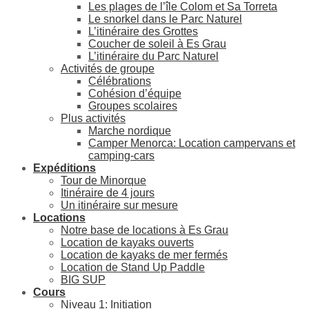
Les plages de l’île Colom et Sa Torreta
Le snorkel dans le Parc Naturel
L’itinéraire des Grottes
Coucher de soleil à Es Grau
L’itinéraire du Parc Naturel
Activités de groupe
Célébrations
Cohésion d’équipe
Groupes scolaires
Plus activités
Marche nordique
Camper Menorca: Location campervans et
camping-cars
Expéditions
Tour de Minorque
Itinéraire de 4 jours
Un itinéraire sur mesure
Locations
Notre base de locations à Es Grau
Location de kayaks ouverts
Location de kayaks de mer fermés
Location de Stand Up Paddle
BIG SUP
Cours
Niveau 1: Initiation