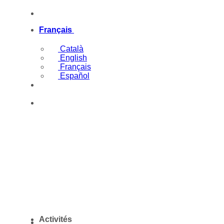
Passer
(+34) 669097977
au
contenu
Français
Català
English
Français
Español
(+34) 669097977
Activités