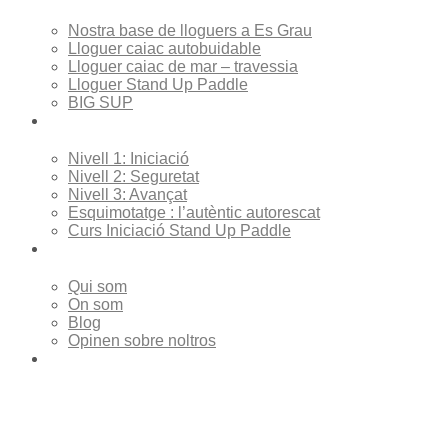
Nostra base de lloguers a Es Grau
Lloguer caiac autobuidable
Lloguer caiac de mar – travessia
Lloguer Stand Up Paddle
BIG SUP
Cursos
Nivell 1: Iniciació
Nivell 2: Seguretat
Nivell 3: Avançat
Esquimotatge : l’autèntic autorescat
Curs Iniciació Stand Up Paddle
Sobre Nosaltres
Qui som
On som
Blog
Opinen sobre noltros
Contacte